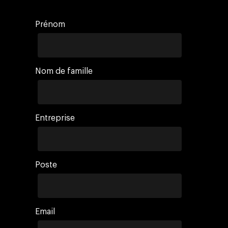
Prénom
Nom de famille
Altivia
Marketing Digital
Data, Analytics &
Entreprise
Adtech
Tendances
Poste
Blog
Entreprise
Presse
Réussites
Contact
Ebooks
À propos
Email
ESG