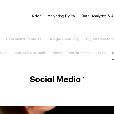
Altivia
Marketing Digital
Data, Analytics & 
Data Analytics and BI
Design/ Creativity
Digital transfor
ytics
Martech & Adtech
News
Performance
SEO
Social Media
5