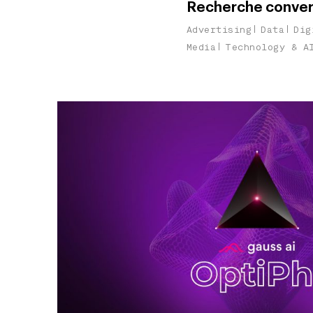
Recherche convers
Advertising
Data
Dig
Media
Technology & A