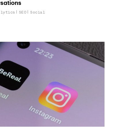
rsations
alytics
SEO
Social