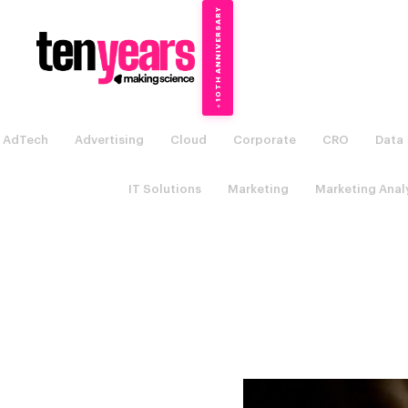
10TH ANNIVERSARY
→
✦
AdTech
Advertising
Cloud
Corporate
CRO
Data
IT Solutions
Marketing
Marketing Anal