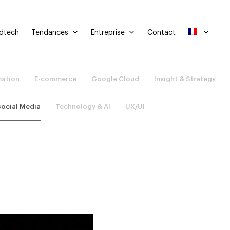
Tendances
Entreprise
Adtech
Contact
mation
E-commerce
Google Cloud
Insight & Strategy
Social Media
Technology & AI
UX/UI