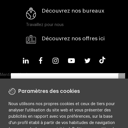
Découvrez nos bureaux
Travaillez pour nous
Découvrez nos offres ici
Mentions légales
Politique en matière de cookies
Paramètres des cookies
Politique de confidentialité
Nous utilisons nos propres cookies et ceux de tiers pour
Compliance & Wistleblowing
Découvrez notre ebook et apprenez à
analyser l'utilisation du site web et vous présenter des
optimiser vos budgets en identifiant les leviers
Politique ESG
publicités en rapport avec vos préférences, sur la base
les plus rentables.
d'un profil établi à partir de vos habitudes de navigation
Integrated policy on Information Security, Quality and Environment