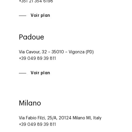
+351 21 354 6198
Voir plan
Altivia
Padoue
Marketing Digital
Via Cavour, 32 – 35010 – Vigonza (PD)
Data, Analytics &
+39 049 89 39 811
Adtech
Voir plan
Tendances
Blog
Entreprise
Presse
Réussites
Contact
Milano
Ebooks
À propos
Via Fabio Filzi, 25/A, 20124 Milano MI, Italy
ESG
+39 049 89 39 811
Employés