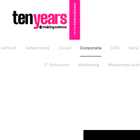
10TH ANNIVERSARY
→
✦
AdTech
Advertising
Cloud
Corporate
CRO
Data
IT Solutions
Marketing
Marketing Anal