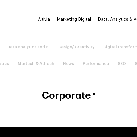
Altivia
Marketing Digital
Data, Analytics & 
Data Analytics and BI
Design/ Creativity
Digital transfor
ytics
Martech & Adtech
News
Performance
SEO
Corporate
8