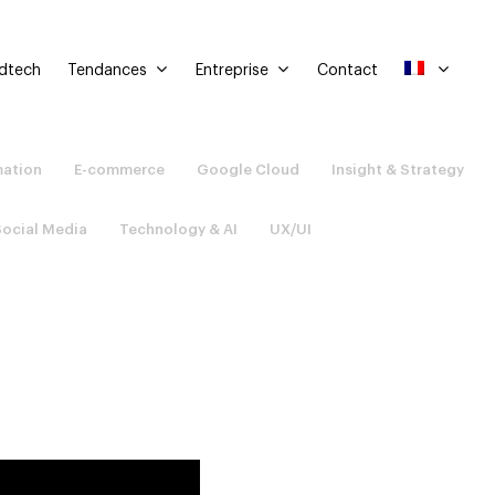
Tendances
Entreprise
Adtech
Contact
mation
E-commerce
Google Cloud
Insight & Strategy
Social Media
Technology & AI
UX/UI