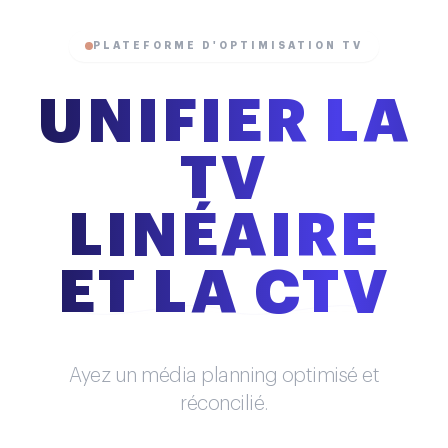
Adtech
PLATEFORME D'OPTIMISATION TV
Tendances
Blog
Entreprise
UNIFIER LA
Presse
Réussites
Contact
TV
Ebooks
À propos
ESG
LINÉAIRE
Employés
ET LA CTV
Ayez un média planning optimisé et
réconcilié.