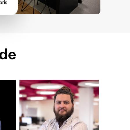
aris
 de