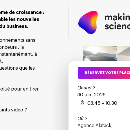
tème de croissance :
ble les nouvelles
 du business.
ironnements sans
nceurs : la
instantanément, à
t.
uestions que les
RÉSERVEZ VOTRE PLAC
Quand ?
olué pour en tirer
30 juin 2026
08:45 – 10:30
ints vidéo ?
Où ?
Agence Alatack,