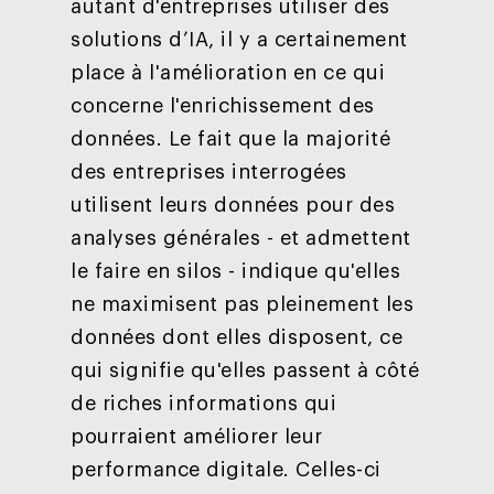
autant d'entreprises utiliser des
Tendances
solutions d’IA, il y a certainement
Blog
Entreprise
place à l'amélioration en ce qui
Presse
Réussites
concerne l'enrichissement des
Contact
données. Le fait que la majorité
Ebooks
À propos
des entreprises interrogées
ESG
utilisent leurs données pour des
Employés
analyses générales - et admettent
le faire en silos - indique qu'elles
ne maximisent pas pleinement les
données dont elles disposent, ce
qui signifie qu'elles passent à côté
de riches informations qui
pourraient améliorer leur
performance digitale. Celles-ci