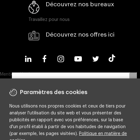
Découvrez nos bureaux
Travaillez pour nous
Découvrez nos offres ici
Mentions légales
Politique en matière de cookies
Paramètres des cookies
Politique de confidentialité
Nous utilisons nos propres cookies et ceux de tiers pour
Compliance & Wistleblowing
Découvrez notre ebook et apprenez à
analyser l'utilisation du site web et vous présenter des
optimiser vos budgets en identifiant les leviers
Politique ESG
publicités en rapport avec vos préférences, sur la base
les plus rentables.
d'un profil établi à partir de vos habitudes de navigation
Integrated policy on Information Security, Quality and Environment
(par exemple, les pages visitées).
Politique en matière de