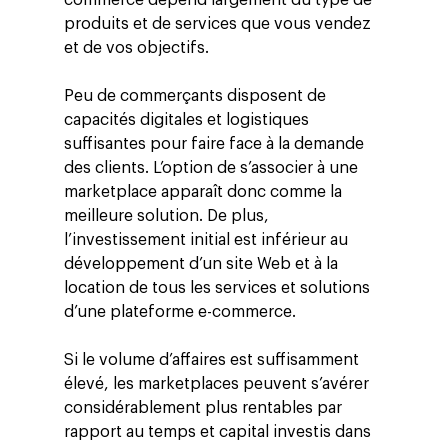
commerce dépend largement du type de
produits et de services que vous vendez
et de vos objectifs.
Altivia
Peu de commerçants disposent de
Marketing Digital
capacités digitales et logistiques
Data, Analytics &
suffisantes pour faire face à la demande
Adtech
des clients. L’option de s’associer à une
marketplace apparaît donc comme la
Tendances
meilleure solution. De plus,
l’investissement initial est inférieur au
Blog
Entreprise
développement d’un site Web et à la
Presse
Réussites
Contact
location de tous les services et solutions
d’une plateforme e-commerce.
Ebooks
À propos
ESG
Si le volume d’affaires est suffisamment
élevé, les marketplaces peuvent s’avérer
Employés
considérablement plus rentables par
rapport au temps et capital investis dans