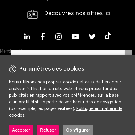
Découvrez nos offres ici
Mentions légales
Politique en matière de cookies
Paramètres des cookies
Politique de confidentialité
Nous utilisons nos propres cookies et ceux de tiers pour
Compliance & Wistleblowing
Découvrez notre ebook et apprenez à
analyser l'utilisation du site web et vous présenter des
optimiser vos budgets en identifiant les leviers
Politique ESG
publicités en rapport avec vos préférences, sur la base
les plus rentables.
d'un profil établi à partir de vos habitudes de navigation
Integrated policy on Information Security, Quality and Environment
(par exemple, les pages visitées).
Politique en matière de
Paramètres de cookies
cookies
.
Téléchargez votre exemplaire
Accepter
Refuser
Configurer
Copyright ©
2026 Making Science