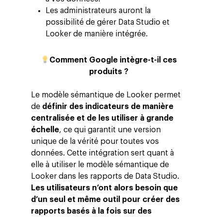
Les administrateurs auront la
possibilité de gérer Data Studio et
Looker de manière intégrée.
Comment Google intègre-t-il ces
produits ?
Altivia
Marketing Digital
Le modèle sémantique de Looker permet
de
définir des indicateurs de manière
Data, Analytics &
centralisée et de les utiliser à grande
Adtech
échelle
, ce qui garantit une version
unique de la vérité pour toutes vos
Tendances
données. Cette intégration sert quant à
Blog
Entreprise
elle à utiliser le modèle sémantique de
Looker dans les rapports de Data Studio.
Presse
Réussites
Contact
Les utilisateurs n’ont alors besoin que
Ebooks
d’un seul et même outil pour créer des
À propos
rapports basés à la fois sur des