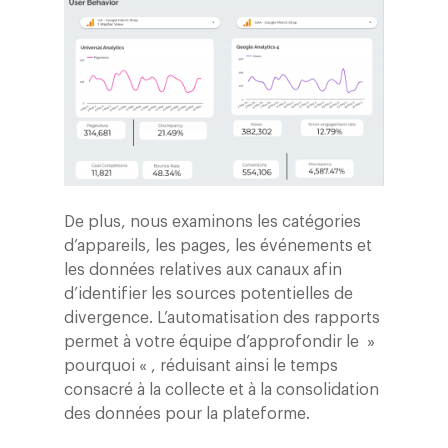
Data, Analytics &
Adtech
Tendances
Blog
Entreprise
Presse
Réussites
Contact
Ebooks
À propos
De plus, nous examinons les catégories
ESG
d’appareils, les pages, les événements et
les données relatives aux canaux afin
Employés
d’identifier les sources potentielles de
divergence. L’automatisation des rapports
permet à votre équipe d’approfondir le »
pourquoi « , réduisant ainsi le temps
consacré à la collecte et à la consolidation
des données pour la plateforme.