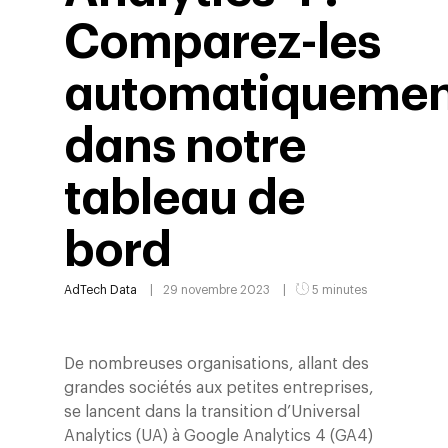
Comparez-les
automatiquemen
dans notre
tableau de
bord
AdTech
Data
29 novembre 2023
5 minutes
De nombreuses organisations, allant des
grandes sociétés aux petites entreprises,
se lancent dans la transition d’Universal
Analytics (UA) à Google Analytics 4 (GA4)