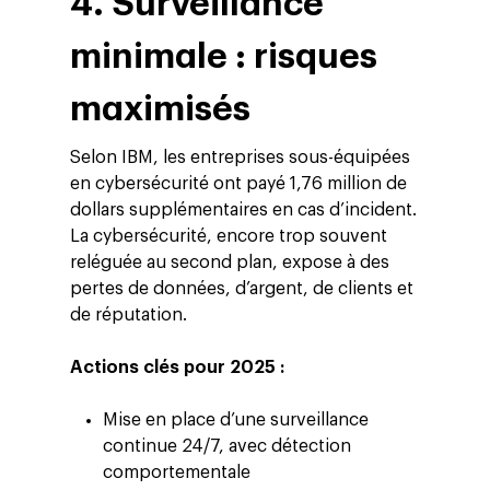
4. Surveillance
Entreprise
Presse
Réussites
Contact
minimale : risques
Ebooks
À propos
maximisés
ESG
Selon IBM, les entreprises sous-équipées
Employés
en cybersécurité ont payé 1,76 million de
dollars supplémentaires en cas d’incident.
La cybersécurité, encore trop souvent
reléguée au second plan, expose à des
pertes de données, d’argent, de clients et
de réputation.
Actions clés pour 2025 :
Mise en place d’une surveillance
continue 24/7, avec détection
comportementale