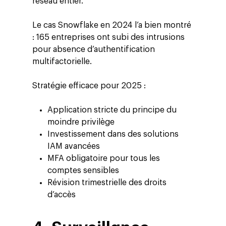
réseau entier.
Le cas Snowflake en 2024 l’a bien montré
: 165 entreprises ont subi des intrusions
pour absence d’authentification
multifactorielle.
Stratégie efficace pour 2025 :
Application stricte du principe du
moindre privilège
Altivia
Investissement dans des solutions
IAM avancées
Marketing Digital
MFA obligatoire pour tous les
comptes sensibles
Data, Analytics &
Révision trimestrielle des droits
Adtech
d’accès
Tendances
Blog