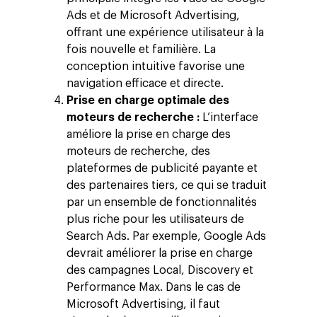
Data, Analytics &
Ads et de Microsoft Advertising,
offrant une expérience utilisateur à la
Adtech
fois nouvelle et familière. La
Tendances
conception intuitive favorise une
navigation efficace et directe.
Blog
Entreprise
Prise en charge optimale des
Presse
moteurs de recherche :
Réussites
L’interface
Contact
améliore la prise en charge des
Ebooks
À propos
moteurs de recherche, des
plateformes de publicité payante et
ESG
des partenaires tiers, ce qui se traduit
Employés
par un ensemble de fonctionnalités
plus riche pour les utilisateurs de
Search Ads. Par exemple, Google Ads
devrait améliorer la prise en charge
des campagnes Local, Discovery et
Performance Max. Dans le cas de
Microsoft Advertising, il faut