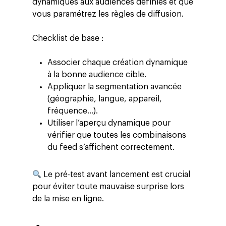
dynamiques aux audiences définies et que
vous paramétrez les règles de diffusion.
Checklist de base :
Associer chaque création dynamique
à la bonne audience cible.
Altivia
Appliquer la segmentation avancée
(géographie, langue, appareil,
Marketing Digital
fréquence…).
Data, Analytics &
Utiliser l’aperçu dynamique pour
vérifier que toutes les combinaisons
Adtech
du feed s’affichent correctement.
Tendances
Le pré-test avant lancement est crucial
Blog
Entreprise
pour éviter toute mauvaise surprise lors
Presse
Réussites
Contact
de la mise en ligne.
Ebooks
À propos