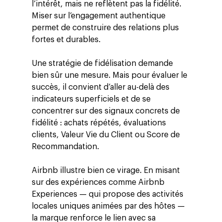
Data, Analytics &
l’intérêt, mais ne reflètent pas la fidélité.
Adtech
Miser sur l’engagement authentique
permet de construire des relations plus
Tendances
fortes et durables.
Blog
Entreprise
Une stratégie de fidélisation demande
Presse
Réussites
Contact
bien sûr une mesure. Mais pour évaluer le
succès, il convient d’aller au-delà des
Ebooks
À propos
indicateurs superficiels et de se
ESG
concentrer sur des signaux concrets de
fidélité : achats répétés, évaluations
Employés
clients, Valeur Vie du Client ou Score de
Recommandation.
Airbnb illustre bien ce virage. En misant
sur des expériences comme Airbnb
Experiences — qui propose des activités
locales uniques animées par des hôtes —
la marque renforce le lien avec sa