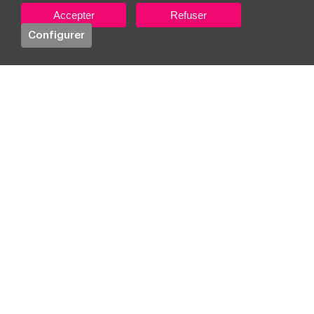
Accepter
Refuser
Téléchargez votre exemplaire
Configurer
Idées, inspiration et tendances
Newsletter
Prénom
Nom de famille