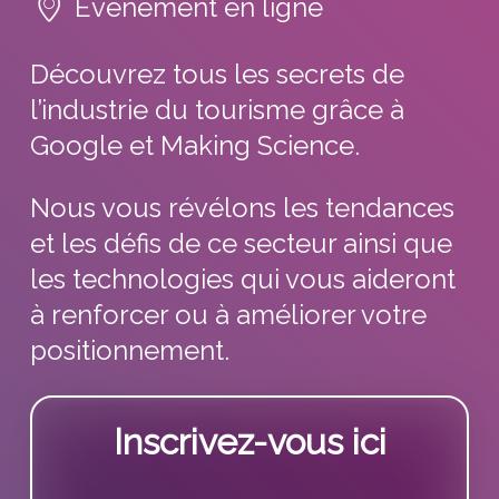
Évènement en ligne
Tendances
Blog
Entreprise
Découvrez tous les secrets de
Presse
Réussites
l’industrie du tourisme grâce à
Contact
Ebooks
Google et Making Science.
À propos
ESG
Nous vous révélons les tendances
Employés
et les défis de ce secteur ainsi que
les technologies qui vous aideront
à renforcer ou à améliorer votre
positionnement.
Inscrivez-vous ici