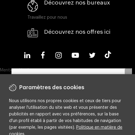
Découvrez nos bureaux
Travaillez pour nous
Découvrez nos offres ici
Mentions légales
Politique en matière de cookies
Paramètres des cookies
Politique de confidentialité
Nous utilisons nos propres cookies et ceux de tiers pour
Compliance & Wistleblowing
Découvrez notre ebook et apprenez à
analyser l'utilisation du site web et vous présenter des
optimiser vos budgets en identifiant les leviers
Politique ESG
publicités en rapport avec vos préférences, sur la base
les plus rentables.
d'un profil établi à partir de vos habitudes de navigation
Integrated policy on Information Security, Quality and Environment
(par exemple, les pages visitées).
Politique en matière de
Paramètres de cookies
cookies
.