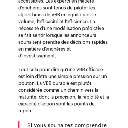
Blog
Entreprise
accessibles. Les experts en matière
d’enchères sont tenus de piloter les
Presse
Réussites
Contact
algorithmes de VBB en équilibrant le
Ebooks
volume, l’efficacité et l’efficience. La
À propos
nécessité d’une modélisation prédictive
ESG
se fait sentir lorsque les annonceurs
souhaitent prendre des décisions rapides
Employés
en matière d’enchères et
d’investissement.
Tout cela pour dire qu’une VBB efficace
est loin d’être une simple pression sur un
bouton. La VBB durable est plutôt
considérée comme un chemin vers la
maturité, dont la précision, la rapidité et la
capacité d’action sont les points de
repère.
Si vous souhaitez comprendre